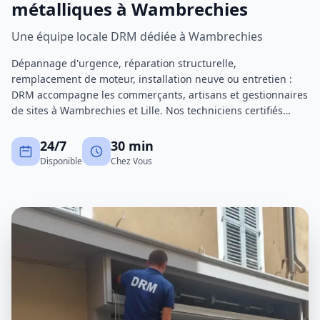
métalliques à Wambrechies
Une équipe locale DRM dédiée à Wambrechies
Dépannage d'urgence, réparation structurelle,
remplacement de moteur, installation neuve ou entretien :
DRM accompagne les commerçants, artisans et gestionnaires
de sites à Wambrechies et Lille. Nos techniciens certifiés
interviennent avec un stock de pièces important pour réduire
au maximum les immobilisations.
24/7
30 min
Disponible
Chez Vous