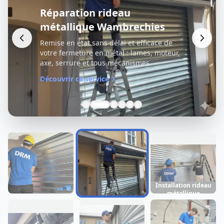
Réparation rideau
métallique Wambrechies
Remise en état sans délai et efficace de
votre fermeture en métal : lames, moteur,
axe, serrure et tous mécanismes.
Découvrir ce service
Installation rideau
métallique
Dépannage rideau
Réparation rideau
Wambrechies
métallique
métallique
Wambrechies
Wambrechies