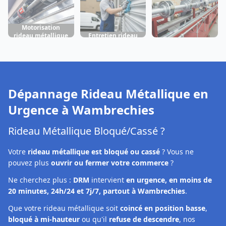
Motorisation
rideau métallique
Entretien rideau
Fabrication rideau
Wambrechies
métallique
métallique
Wambrechies
Wambrechies
Dépannage Rideau Métallique en
Urgence à
Wambrechies
Rideau Métallique Bloqué/Cassé ?
Votre
rideau métallique est bloqué ou cassé
? Vous ne
pouvez plus
ouvrir ou fermer votre commerce
?
Ne cherchez plus :
DRM
intervient
en urgence, en moins de
20 minutes, 24h/24 et 7j/7, partout à Wambrechies
.
Que votre rideau métallique soit
coincé en position basse
,
bloqué à mi-hauteur
ou qu'il
refuse de descendre
, nos