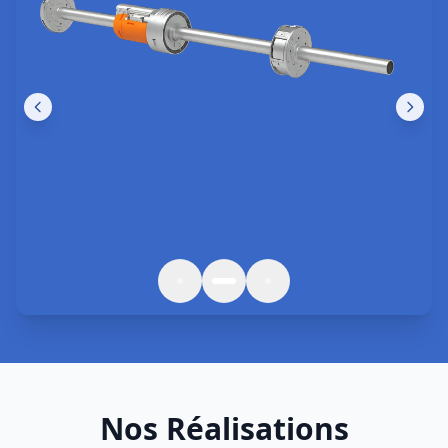
Des interventions de qualité à
Wambrechies
et
Hauts-de-France
Réparation Rideau de Fer
Réparation professionnelle rideau métallique