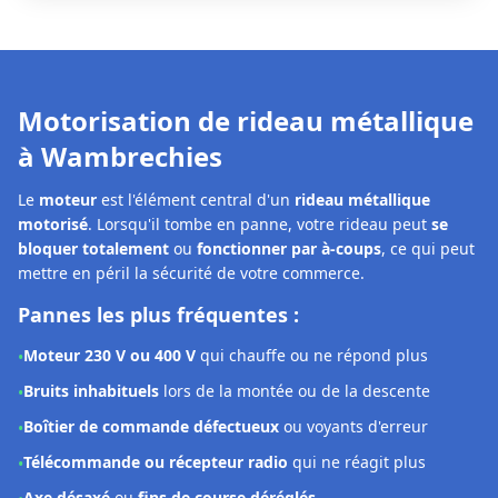
Notre solution à Wambrechies :
Les techniciens
DRM Wambrechies
interviennent rapidement
pour
diagnostiquer et réparer la motorisation
de votre
rideau métallique. Selon la panne constatée, nous pouvons :
Effectuer un
réglage précis
des fins de course et du boîtier
•
Procéder à une
remise en état complète
du système
•
Remplacer le moteur
avec des pièces conformes et
•
garanties 2 ans
Diagnostic moteur