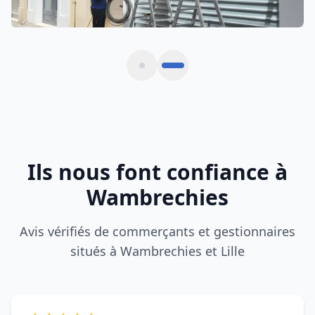
Rideau métallique bloqué un dimanche matin.
Intervention express en 30 minutes à
Wambrechies, tarif clair et travail soigné.
Farid P.
F
WAMBRECHIES (59118)
DRM a sécurisé notre boutique après une
tentative d'effraction à Wambrechies.
Remplacement des lames et remise en service
immédiate.
Boutique L.