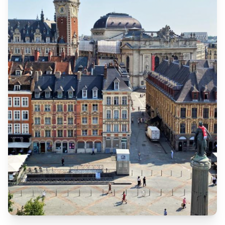
Motorisation de rideau métallique
à
Wambrechies
Le
moteur
est l'élément central d'un
rideau métallique
motorisé
. Lorsqu'il tombe en panne, votre rideau peut
se
bloquer totalement
ou
fonctionner par à-coups
, ce qui peut
mettre en péril la sécurité de votre commerce.
Pannes les plus fréquentes :
Moteur 230 V ou 400 V
qui chauffe ou ne répond plus
•
Bruits inhabituels
lors de la montée ou de la descente
•
Boîtier de commande défectueux
ou voyants d'erreur
•
Télécommande ou récepteur radio
qui ne réagit plus
•
Axe désaxé
ou
fins de course déréglés
•