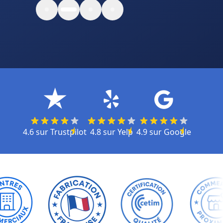
4.6
sur
Trustpilot
4.8
sur
Yelp
4.9
sur
Google