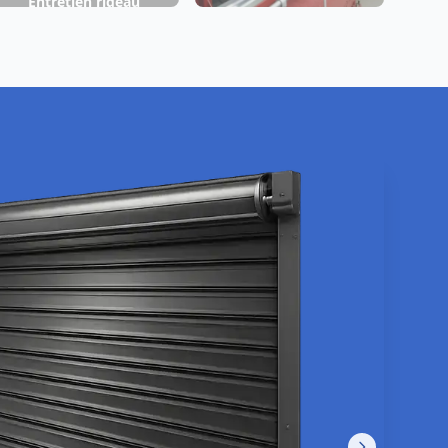
Entretien rideau
Fabrication rideau
métallique Wasquehal
métallique Wasquehal