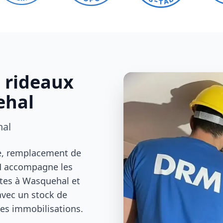
s rideaux
ehal
hal
le, remplacement de
RM accompagne les
ites à Wasquehal et
 avec un stock de
es immobilisations.