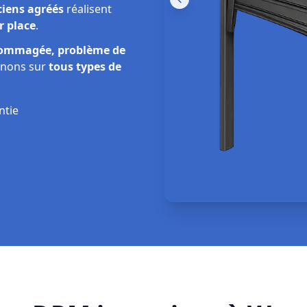
ciens agréés
réalisent
r place
.
dommagée, problème de
enons sur
tous types de
ntie