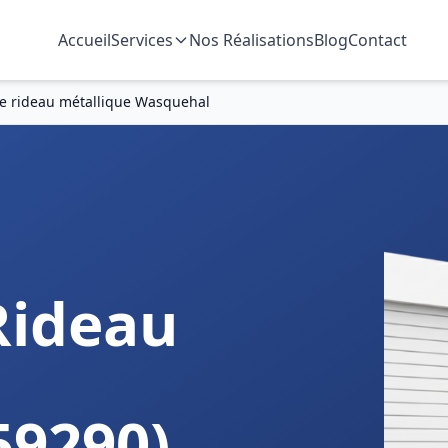
Accueil
Services
Nos Réalisations
Blog
Contact
 rideau métallique Wasquehal
Rideau
59290)