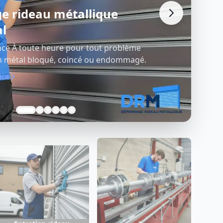
n rideau métallique
l
sans délai et efficace de votre fermeture
, moteur, axe, serrure et tous
ice