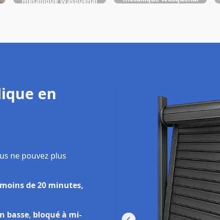
métallique Wasquehal
ique en
us ne pouvez plus
 moins de 20 minutes,
on basse
,
bloqué à mi-