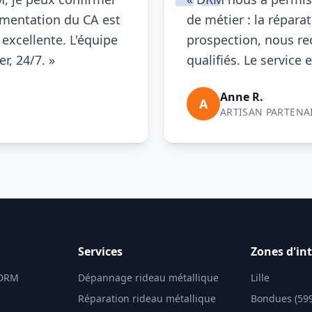
gmentation du CA est
de métier : la réparati
 excellente. L'équipe
prospection, nous re
r, 24/7. »
qualifiés. Le service e
Anne R.
A
ARTISAN PARTENA
Services
Zones d'in
 DRM
Dépannage rideau métallique
Lille
Réparation rideau métallique
Bondues (59