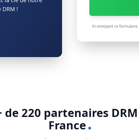
st la clé de notre
e
DRM
!
En envoyant ce formulaire, 
+ de 220 partenaires
DRM
France