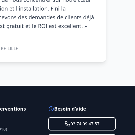
on et l'installation. Fini la
cevons des demandes de clients déjà
st gratuit et le ROI est excellent. »
IRE
LILLE
terventions
Besoin d'aide
03 74 09 47 57
910)