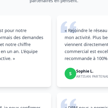
partenaires en pensent.
st pour notre
« Rejoindre le résea
sormais des demandes
mon activité. Plus be
et notre chiffre
viennent directement
 en un an. L'équipe
commercial est excelle
ctive. »
recommande à 100% 
Sophie L.
S
ARTISAN PARTENAI
M
, je peux confirmer
«
DRM
nous a permis