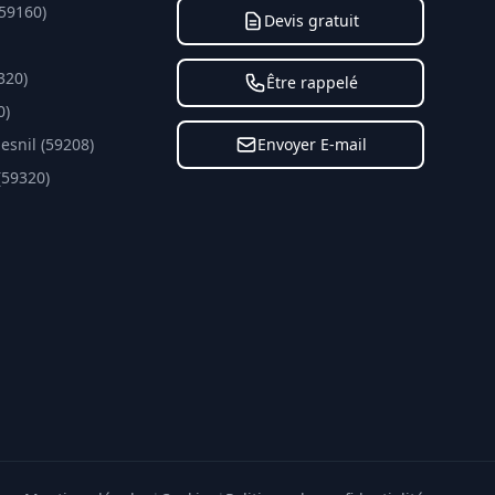
59160)
Devis gratuit
320)
Être rappelé
0)
snil (59208)
Envoyer E-mail
(59320)