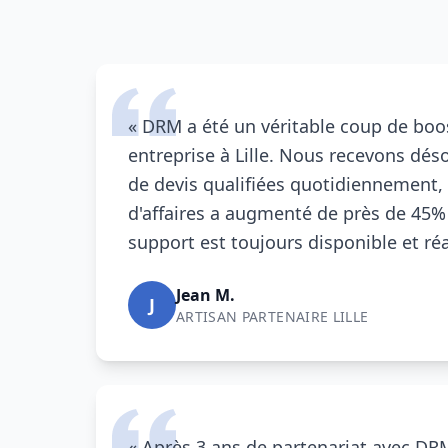
«
DRM
a été un véritable coup de boo
entreprise à
Lille
. Nous recevons dé
de devis qualifiées quotidiennement, 
d'affaires a augmenté de près de 45%
support est toujours disponible et réa
Jean M.
J
ARTISAN PARTENAIRE
LILLE
« Après 3 ans de partenariat avec
DR