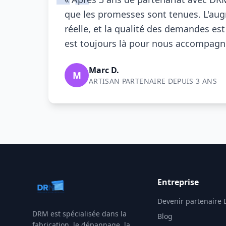
que les promesses sont tenues. L'au
réelle, et la qualité des demandes est
est toujours là pour nous accompagne
Marc D.
M
ARTISAN PARTENAIRE DEPUIS 3 ANS
Entreprise
Devenir partenaire
DRM
est spécialisée dans la
Blog
fabrication, le dépannage, la