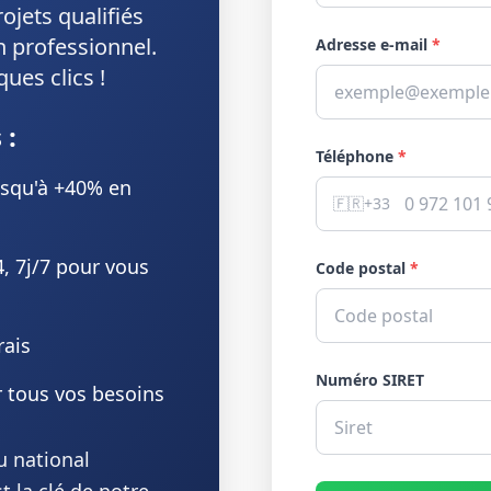
ojets qualifiés
n professionnel.
Adresse e-mail
*
ues clics !
 :
Téléphone
*
usqu'à +40% en
🇫🇷
+33
4, 7j/7 pour vous
Code postal
*
rais
Numéro SIRET
r tous vos besoins
u national