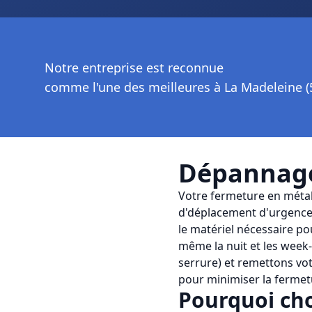
Notre entreprise est reconnue
comme l'une des meilleures à La Madeleine (
Dépannage
Votre fermeture en métal
d'déplacement d'urgence 
le matériel nécessaire po
même la nuit et les week
serrure) et remettons vo
pour minimiser la ferme
Pourquoi cho