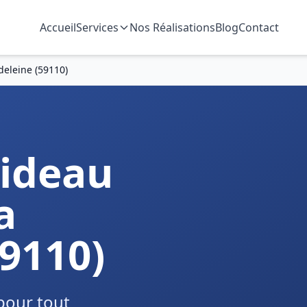
Accueil
Services
Nos Réalisations
Blog
Contact
eleine (59110)
ideau
a
9110)
pour tout