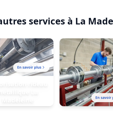
autres services à La Made
En savoir plus
risation rideau
étallique La
En savoir 
Madeleine
isation sans délai de votre