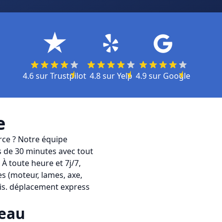
4.6
sur
Trustpilot
4.8
sur
Yelp
4.9
sur
Google
e
rce ? Notre équipe
 de 30 minutes avec tout
À toute heure et 7j/7,
s (moteur, lames, axe,
ais. déplacement express
eau