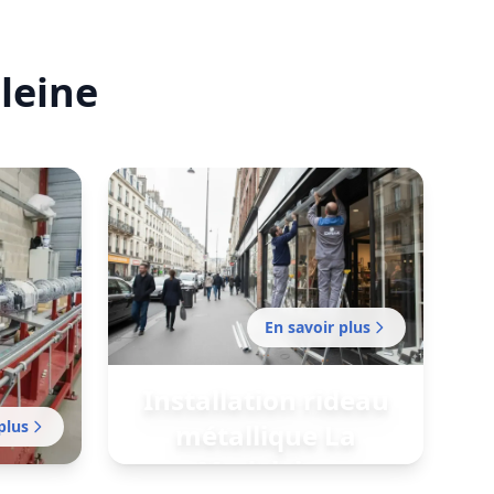
leine
En savoir plus
Installation rideau
plus
métallique La
Madeleine