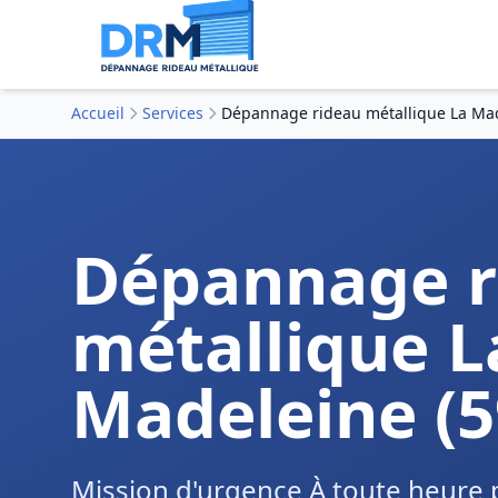
Accueil
Services
Dépannage rideau métallique La Mad
Dépannage r
métallique L
Madeleine (5
Mission d'urgence À toute heure 