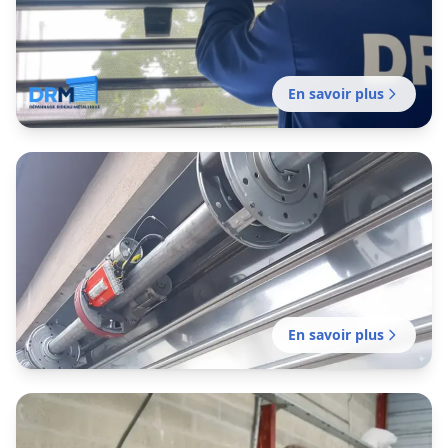
En savoir plus
Entretien rideau métallique
Loos
Contrat d'entretien préventif pour garantir le
bon fonctionnement de vos fermetures
métalliques. Mission sans délai.
En savoir plus
Motorisation rideau métallique
Loos