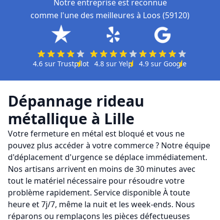
Notre entreprise est reconnue
comme l'une des meilleures à Loos (59120)
4.6
sur
Trustpilot
4.8
sur
Yelp
4.9
sur
Google
Dépannage rideau
métallique
à
Lille
Votre fermeture en métal est bloqué et vous ne
pouvez plus accéder à votre commerce ? Notre équipe
d'déplacement d'urgence se déplace immédiatement.
Nos artisans arrivent en moins de 30 minutes avec
tout le matériel nécessaire pour résoudre votre
problème rapidement. Service disponible À toute
heure et 7j/7, même la nuit et les week-ends. Nous
réparons ou remplaçons les pièces défectueuses