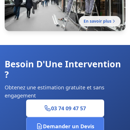
En savoir plus
Installation rideau métallique
Installation professionnelle de fermeture en
métal pour commerce, entrepôt ou local
Besoin D'Une Intervention
professionnel. Mission sans délai.
?
Obtenez une estimation gratuite et sans
engagement
03 74 09 47 57
Demander un Devis