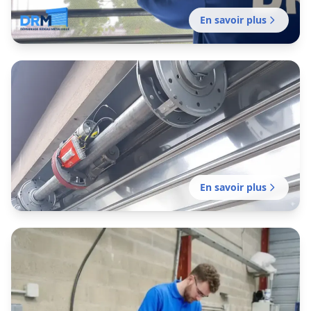
En savoir plus
Entretien rideau métallique
Contrat d'entretien préventif pour garantir le
bon fonctionnement de vos fermetures
métalliques. Mission sans délai.
En savoir plus
Motorisation rideau métallique
Motorisation sans délai de votre rideau manuel
existant pour plus de confort et de sécurité.