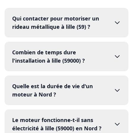
Qui contacter pour motoriser un
rideau métallique à lille (59) ?
Combien de temps dure
DRM
03 74 09 47 57
l'installation à lille (59000) ?
Diagnostic gratuit
devis sous 24h
installation
complète
4 à 6 heures
Quelle est la durée de vie d'un
moteur à Nord ?
moteur tubulaire
grandes
installations industrielles
une journée
moteur de qualité
installation
Le moteur fonctionne-t-il sans
15 à 20 ans
électricité à lille (59000) en Nord ?