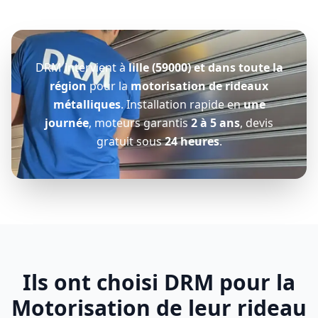
DRM
intervient
à
lille (59000)
et dans toute la
région
pour la
motorisation de rideaux
métalliques
. Installation rapide en
une
journée
, moteurs garantis
2 à 5 ans
, devis
gratuit sous
24 heures
.
Ils ont choisi DRM pour la
Motorisation de leur rideau