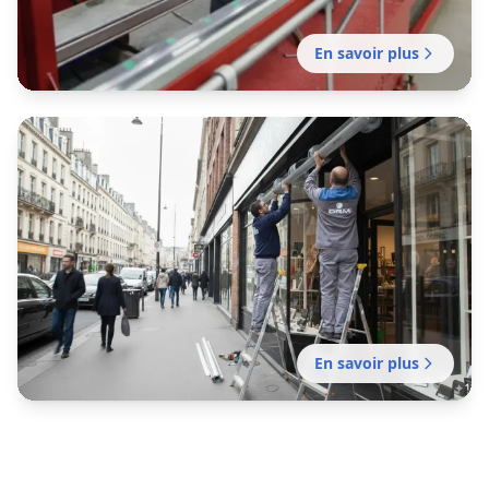
En savoir plus
Fabrication rideau métallique
lille
Fabrication française de rideaux métalliques
sur mesure pour commerces, entrepôts et
locaux professionnels. Délais rapides.
En savoir plus
Installation rideau métallique
lille