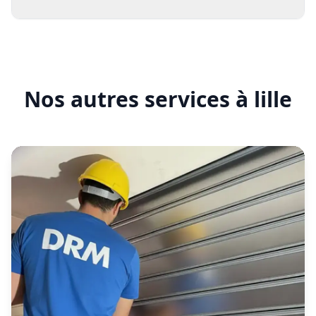
contrats d'entretien
dépannage
Toutes
marques
Nos autres services à lille
moteur connecté
Même
garantie
installation
03 74 09 47 57