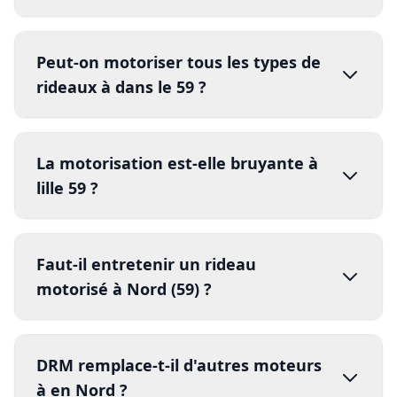
entretien annuel
coupure électrique
Peut-on motoriser tous les types de
système de secours manuel
rideaux à dans le 59 ?
Option batterie de secours
La motorisation est-elle bruyante à
lille 59 ?
puissance moteur
poids total du tablier
moteurs modernes DRM
Faut-il entretenir un rideau
45-55 dB
motorisé à Nord (59) ?
entretien annuel est obligatoire
DRM remplace-t-il d'autres moteurs
à en Nord ?