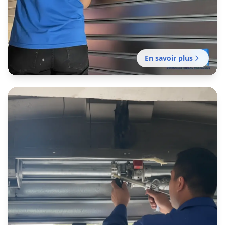
En savoir plus
Dépannage rideau métallique
lille
Mission d'urgence À toute heure pour tout
problème de fermeture en métal bloqué,
coincé ou endommagé.