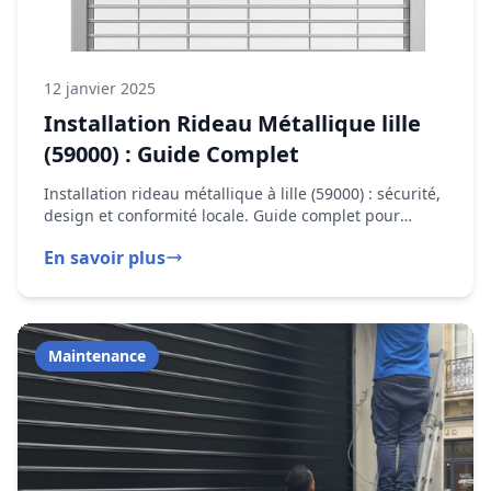
12 janvier 2025
Installation Rideau Métallique lille
(59000) : Guide Complet
Installation rideau métallique à lille (59000) : sécurité,
design et conformité locale. Guide complet pour
choisir le bon modèle, respecter la réglementation et
En savoir plus
sécuriser votre commerce.
Maintenance