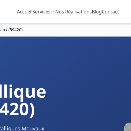
Accueil
Services
Nos Réalisations
Blog
Contact
aux (59420)
n
lique
420)
étalliques Mouvaux