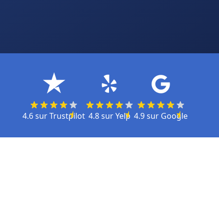
4.6
sur
Trustpilot
4.8
sur
Yelp
4.9
sur
Google