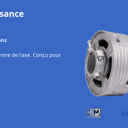
tion Flexible
axe existant
'axe d'enroulement, sans
du système. Idéal pour
intervention lourde.
ts
urs