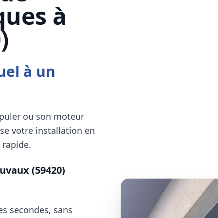
ques à
)
uel à un
ipuler ou son moteur
e votre installation en
 rapide.
uvaux (59420)
ues secondes, sans