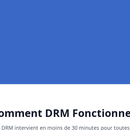
l'axe)
ble
omment DRM Fonctionne
, DRM intervient en moins de 30 minutes pour toutes