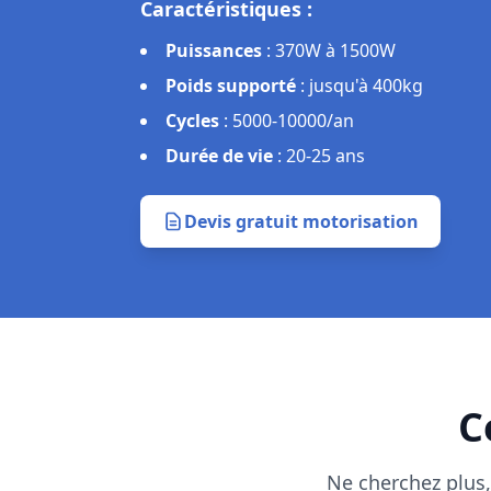
Caractéristiques :
Puissances
:
150W à 800W
Installation
:
2-3h (sans démontage de 
Réversibilité
:
Retour au manuel possi
Durée de vie
:
12-18 ans
Devis gratuit motorisation
C
Ne cherchez plus