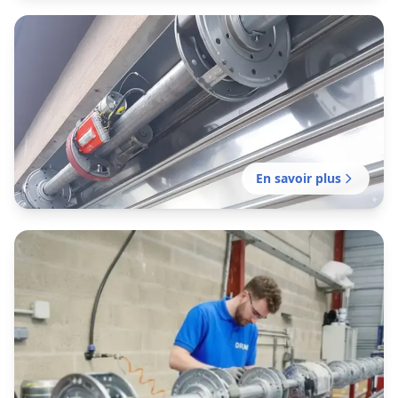
Entretien rideau métallique
Contrat d'entretien préventif pour garantir le
bon fonctionnement de vos fermetures
métalliques. Mission sans délai.
En savoir plus
Motorisation rideau métallique
Motorisation sans délai de votre rideau manuel
existant pour plus de confort et de sécurité.