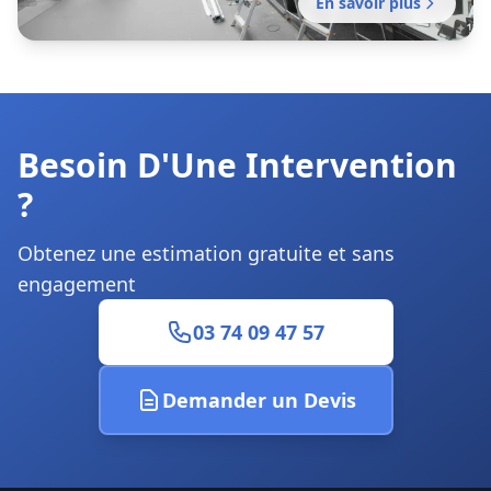
En savoir plus
Installation rideau métallique
Installation professionnelle de fermeture en
métal pour commerce, entrepôt ou local
Besoin D'Une Intervention
professionnel. Mission sans délai.
?
Obtenez une estimation gratuite et sans
engagement
03 74 09 47 57
Demander un Devis