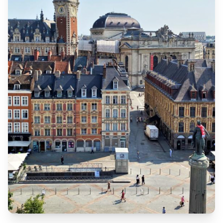
Motorisation de rideau métallique
à
Emmerin
Le
moteur
est l'élément central d'un
rideau métallique
motorisé
. Lorsqu'il tombe en panne, votre rideau peut
se
bloquer totalement
ou
fonctionner par à-coups
, ce qui peut
mettre en péril la sécurité de votre commerce.
Pannes les plus fréquentes :
Moteur 230 V ou 400 V
qui chauffe ou ne répond plus
•
Bruits inhabituels
lors de la montée ou de la descente
•
Boîtier de commande défectueux
ou voyants d'erreur
•
Télécommande ou récepteur radio
qui ne réagit plus
•
Axe désaxé
ou
fins de course déréglés
•