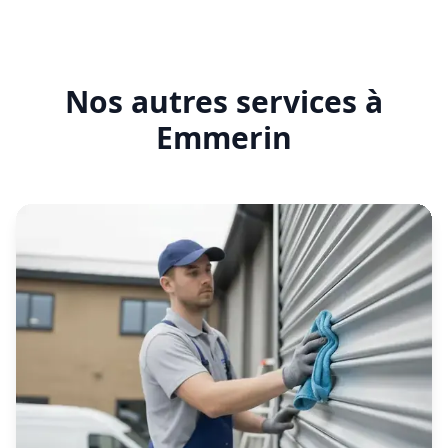
En savoir plus
Entretien rideau métallique
Emmerin
Contrat d'entretien préventif pour garantir le
bon fonctionnement de vos fermetures
métalliques. Mission sans délai.
En savoir plus
Motorisation rideau métallique
Emmerin
Motorisation sans délai de votre rideau manuel
existant pour plus de confort et de sécurité.