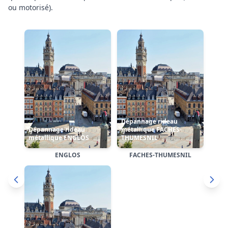
Dépannage rideau
ou motorisé)
.
Dépannage rideau
métallique LA
métallique HELLEMMES
MADELEINE
Dépannage rideau
métallique LAMBERSART
HELLEMMES
LA MADELEINE
LAMBERSART
Cliquez sur une carte pour accéder à la page dédiée de
l'arrondissement