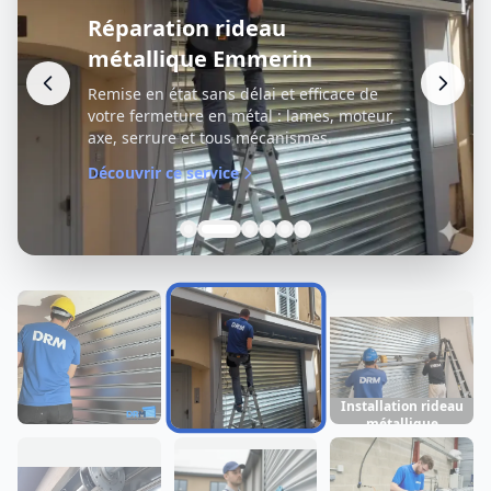
Réparation rideau
métallique Emmerin
Remise en état sans délai et efficace de
votre fermeture en métal : lames, moteur,
axe, serrure et tous mécanismes.
Découvrir ce service
Installation rideau
métallique
Dépannage rideau
Réparation rideau
Emmerin
métallique
métallique
Emmerin
Emmerin