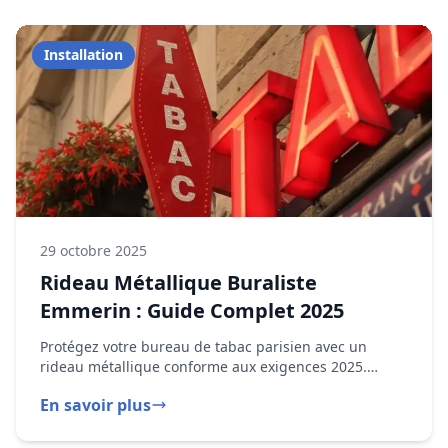
Dépannage
29 octobre 2024
Rideau Métallique Bloqué : Que Faire
? Guide d'urgence
Votre rideau métallique est bloqué ? Nos techniciens
DRM interviennent en moins d'une heure à Emmerin
pour sécuriser, diagnostiquer et réparer tout type de
En savoir plus
panne.