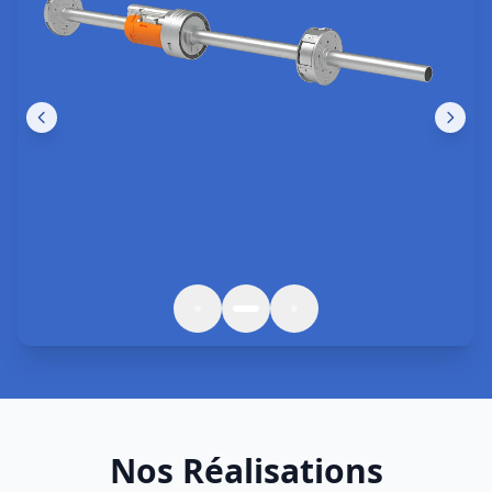
Des interventions de qualité à
Emmerin
et
Hauts-de-France
Réparation Rideau de Fer
Réparation professionnelle rideau métallique