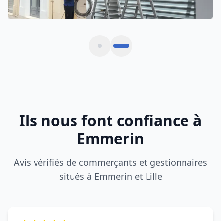
Rideau métallique bloqué un dimanche matin.
Intervention express en 30 minutes à Emmerin,
tarif clair et travail soigné.
Farid P.
F
EMMERIN (59320)
DRM a sécurisé notre boutique après une
tentative d'effraction à Emmerin. Remplacement
des lames et remise en service immédiate.
Boutique L.
B
EMMERIN (59320)