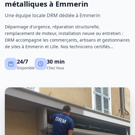
métalliques à Emmerin
Une équipe locale DRM dédiée à Emmerin
Dépannage d'urgence, réparation structurelle,
remplacement de moteur, installation neuve ou entretien :
DRM accompagne les commerçants, artisans et gestionnaires
de sites à Emmerin et Lille. Nos techniciens certifiés
interviennent avec un stock de pièces important pour réduire
au maximum les immobilisations.
24/7
30 min
Disponible
Chez Vous