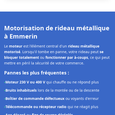
Notre solution à Emmerin :
Les techniciens
DRM Emmerin
interviennent rapidement
pour
diagnostiquer et réparer la motorisation
de votre
rideau métallique. Selon la panne constatée, nous pouvons :
Effectuer un
réglage précis
des fins de course et du boîtier
•
Procéder à une
remise en état complète
du système
•
Remplacer le moteur
avec des pièces conformes et
•
garanties 2 ans
Diagnostic moteur