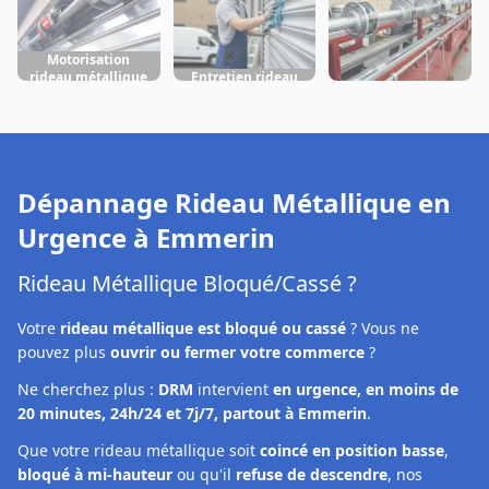
Motorisation
rideau métallique
Entretien rideau
Fabrication rideau
Emmerin
métallique
métallique
Emmerin
Emmerin
Dépannage Rideau Métallique en
Urgence à
Emmerin
Rideau Métallique Bloqué/Cassé ?
Votre
rideau métallique est bloqué ou cassé
? Vous ne
pouvez plus
ouvrir ou fermer votre commerce
?
Ne cherchez plus :
DRM
intervient
en urgence, en moins de
20 minutes, 24h/24 et 7j/7, partout à Emmerin
.
Que votre rideau métallique soit
coincé en position basse
,
bloqué à mi-hauteur
ou qu'il
refuse de descendre
, nos